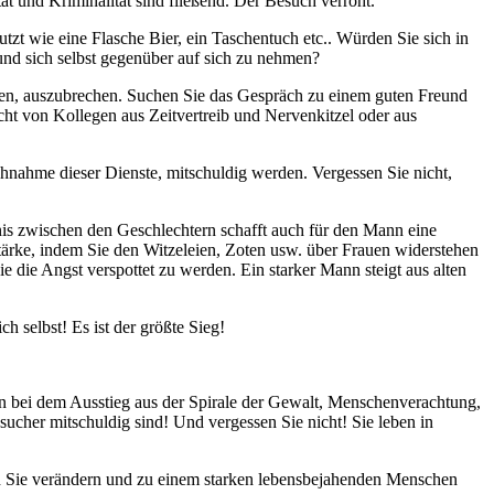
t und Kriminalität sind fließend. Der Besuch verroht.
utzt wie eine Flasche Bier, ein Taschentuch etc.. Würden Sie sich in
und sich selbst gegenüber auf sich zu nehmen?
men, auszubrechen. Suchen Sie das Gespräch zu einem guten Freund
ht von Kollegen aus Zeitvertreib und Nervenkitzel oder aus
uchnahme dieser Dienste, mitschuldig werden. Vergessen Sie nicht,
nis zwischen den Geschlechtern schafft auch für den Mann eine
tärke, indem Sie den Witzeleien, Zoten usw. über Frauen widerstehen
e die Angst verspottet zu werden. Ein starker Mann steigt aus alten
h selbst! Es ist der größte Sieg!
hnen bei dem Ausstieg aus der Spirale der Gewalt, Menschenverachtung,
esucher mitschuldig sind! Und vergessen Sie nicht! Sie leben in
rd Sie verändern und zu einem starken lebensbejahenden Menschen