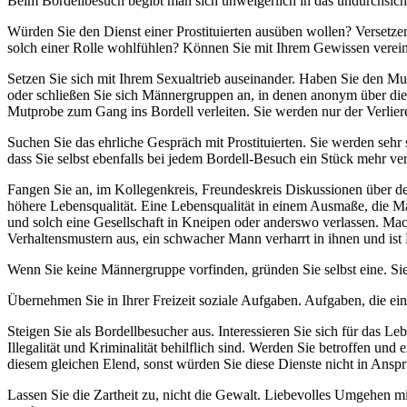
Beim Bordellbesuch begibt man sich unweigerlich in das undurchsichti
Würden Sie den Dienst einer Prostituierten ausüben wollen? Versetzen 
solch einer Rolle wohlfühlen? Können Sie mit Ihrem Gewissen verein
Setzen Sie sich mit Ihrem Sexualtrieb auseinander. Haben Sie den 
oder schließen Sie sich Männergruppen an, in denen anonym über die
Mutprobe zum Gang ins Bordell verleiten. Sie werden nur der Verliere
Suchen Sie das ehrliche Gespräch mit Prostituierten. Sie werden sehr
dass Sie selbst ebenfalls bei jedem Bordell-Besuch ein Stück mehr ve
Fangen Sie an, im Kollegenkreis, Freundeskreis Diskussionen über d
höhere Lebensqualität. Eine Lebensqualität in einem Ausmaße, die Ma
und solch eine Gesellschaft in Kneipen oder anderswo verlassen. Mache
Verhaltensmustern aus, ein schwacher Mann verharrt in ihnen und ist 
Wenn Sie keine Männergruppe vorfinden, gründen Sie selbst eine. Sie st
Übernehmen Sie in Ihrer Freizeit soziale Aufgaben. Aufgaben, die eine
Steigen Sie als Bordellbesucher aus. Interessieren Sie sich für das L
Illegalität und Kriminalität behilflich sind. Werden Sie betroffen und
diesem gleichen Elend, sonst würden Sie diese Dienste nicht in Ans
Lassen Sie die Zartheit zu, nicht die Gewalt. Liebevolles Umgehen 