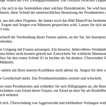
ge Milieu der evtl. Zwangsprostitution. Die Grenzen zwischen Legalitä
Sie sich in das Seelenleben einer solchen Dienstleisterin. Sie wird ben
baren, diese Schuld der unmenschlichen Benutzung der Prostituierten 
Mut, aus den alten Dogmen, die immer noch das Bild Mann/Frau bestim
 Ängste und Sorgen von Männern gesprochen wird. Lassen Sie sich nic
r sein.
 schnell die Verelendung dieser Frauen spüren, an der Sie, bei Inanspr
relenden.
en Umgang mit Frauen anzuregen. Ein besseres, liebevolleres Verständ
nn bisher nicht kennen gelernt hat. Entwickeln Sie wirkliche Manness
n Sie den ersten Schritt! Er ist leichter als Sie denken. Überwinden Si
Mitläufer.
ehen mit Ihren inneren Konflikten nicht alleine da. Siegen Sie über sic
 Gesellschaft stärkt. Das Prostituiertenmilieu zersetzt und schwächt.
eben einer Prostituierten und schließen Sie sich Hilfsgruppen an, die I
 erschüttert vom Elend dieser Frauen, ein Elend an dem Sie als Bordellb
pruch nehmen.
mit sich, Überwindung von Aggressivität und triebhaftem Verlangen wi