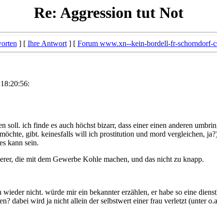
Re: Aggression tut Not
orten
] [
Ihre Antwort
] [
Forum www.xn--kein-bordell-fr-schorndorf-c
 18:20:56:
en soll. ich finde es auch höchst bizarr, dass einer einen anderen umbringt
 möchte, gibt. keinesfalls will ich prostitution und mord vergleichen, ja?
 es kann sein.
derer, die mit dem Gewerbe Kohle machen, und das nicht zu knapp.
 wieder nicht. würde mir ein bekannter erzählen, er habe so eine dien
? dabei wird ja nicht allein der selbstwert einer frau verletzt (unter o